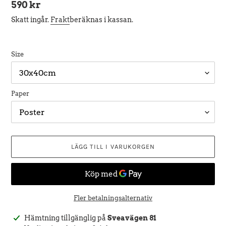
Ordinarie
590 kr
pris
Skatt ingår.
Frakt
beräknas i kassan.
Size
Paper
LÄGG TILL I VARUKORGEN
Fler betalningsalternativ
Lägger
Hämtning tillgänglig på
Sveavägen 81