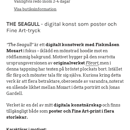
till
Vanligtvis redo inom 2-4 dagar
produkten
Visa butiksinformation
i
din
THE SEAGULL
-
digital konst som poster och
varukorg
Fine Art-tryck
“The Seagull”
är ett
digitalt konstverk med Fiskmåsen
Mozart
i fokus – iklädd en mönstrad hoodie mot en
rödflammig bakgrund. Motivet bygger på den svartvita
ursprungsversionen av
originalverket
Förort
, men i
denna tappning har texten på bröstet plockats bort. Istället
får färg och mönster tala för sig själva. Kuriosa kring detta
verk är att flera betraktare, oberoende av varandra, noterat
en slående likhet mellan Mozart i detta porträtt och Jonas
Gardell.
Verket är en del av mitt
digitala konstnärskap
och finns
tillgängligt både som
poster och Fine Art-print i flera
storlekar.
Karaktärer i motivet: