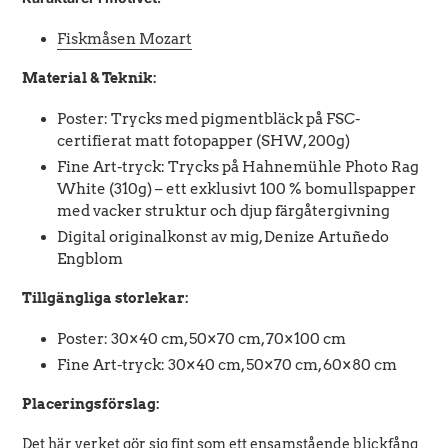
Fiskmåsen Mozart
Material & Teknik:
Poster: Trycks med pigmentbläck på FSC-
certifierat matt fotopapper (SHW, 200g)
Fine Art-tryck: Trycks på Hahnemühle Photo Rag
White (310g) – ett exklusivt 100 % bomullspapper
med vacker struktur och djup färgåtergivning
Digital originalkonst av mig, Denize Artuñedo
Engblom
Tillgängliga storlekar:
Poster: 30×40 cm, 50×70 cm, 70×100 cm
Fine Art-tryck: 30×40 cm, 50×70 cm, 60×80 cm
Placeringsförslag:
Det här verket gör sig fint som ett ensamstående blickfång