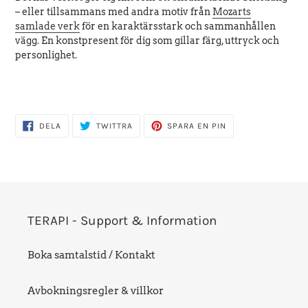
– eller tillsammans med andra motiv från
Mozarts
samlade verk
för en karaktärsstark och sammanhållen
vägg. En konstpresent för dig som gillar färg, uttryck och
personlighet.
DELA
TWITTRA
SPARA
DELA
TWITTRA
SPARA EN PIN
PÅ
PÅ
EN
FACEBOOK
TWITTER
PIN
PÅ
PINTEREST
TERAPI - Support & Information
Boka samtalstid / Kontakt
Avbokningsregler & villkor