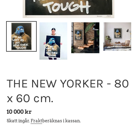
THE NEW YORKER - 80
x 60 cm.
Ordinarie
10 000 kr
pris
Skatt ingår.
Frakt
beräknas i kassan.