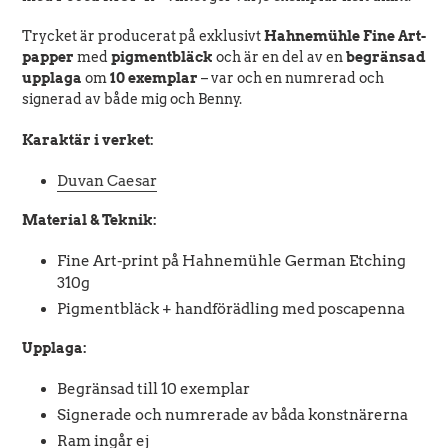
Trycket är producerat på exklusivt
Hahnemühle Fine Art-
papper
med
pigmentbläck
och är en del av en
begränsad
upplaga
om
10 exemplar
– var och en numrerad och
signerad av både mig och Benny.
Karaktär i verket:
Duvan Caesar
Material & Teknik:
Fine Art-print på Hahnemühle German Etching
310g
Pigmentbläck + handförädling med poscapenna
Upplaga:
Begränsad till 10 exemplar
Signerade och numrerade av båda konstnärerna
Ram ingår ej