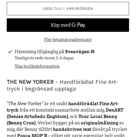
LÄGG TILL I VARUKORGEN
Fler betalningsalternativ
Lägger
Hämtning tillgänglig på
Sveavägen 81
till
Vanligtvis redo inom 2-4 dagar
produkten
Visa butiksinformation
i
din
THE NEW YORKER
– Handförädlat Fine Art-
varukorg
tryck i begränsad upplaga
"The New Yorker"
är ett unikt
handförädlat Fine Art-
tryck
från ett konstnärssamarbete mellan mig,
DenART
(Denize Artuñedo Engblom)
, och
Your Local Benny
(Benny Cruz)
. Verket bygger på en
originalmålning
av
mig, där Benny tillfört
handskriven text
direkt på trycket
med
Posca MOP’R
– vilket gör varje exemplar helt unikt.