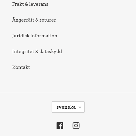
Frakt & leverans
Ångerrätt & returer
Juridisk information
Integritet & dataskydd
Kontakt
S
svenska
P
R
Facebook
Instagram
Å