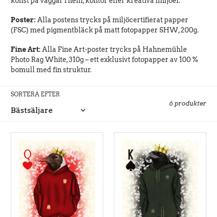
konst på väggar i hem, kontor eller kreativa miljöer.
s
Poster:
Alla postens trycks på miljöcertifierat papper
(FSC) med pigmentbläck på matt fotopapper SHW, 200g.
e
Fine Art:
Alla Fine Art-poster trycks på Hahnemühle
r
Photo Rag White, 310g – ett exklusivt fotopapper av 100 %
bomull med fin struktur.
i
SORTERA EFTER
e
6 produkter
: