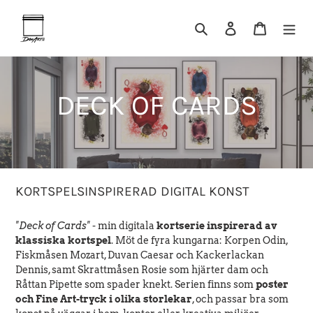
Gå
vidare
Sök
Logga in
Varukor
till
innehåll
P
DECK OF CARDS
r
o
KORTSPELSINSPIRERAD DIGITAL KONST
d
"Deck of Cards"
- min digitala
kortserie inspirerad av
u
klassiska kortspel
. Möt de fyra kungarna: Korpen Odin,
Fiskmåsen Mozart, Duvan Caesar och Kackerlackan
k
Dennis, samt Skrattmåsen Rosie som hjärter dam och
Råttan Pipette som spader knekt. Serien finns som
poster
t
och Fine Art-tryck i olika storlekar
, och passar bra som