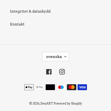
Integritet & dataskydd
Kontakt
S
svenska
P
R
Facebook
Instagram
Å
K
Betalningsmetoder
© 2026,
DenART
Powered by Shopify